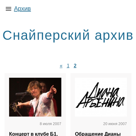
Архив
Снайперский архив
«
1
2
8 июля 2007
20 июня 2007
Концерт в клубе Б1,
Обращение Дианы