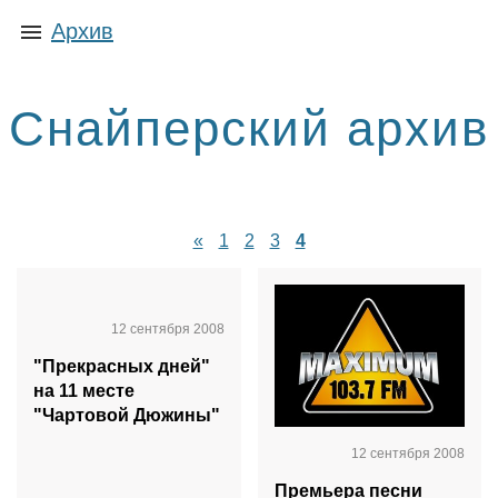
Архив
Снайперский архив
«
1
2
3
4
12 сентября 2008
"Прекрасных дней"
на 11 месте
"Чартовой Дюжины"
12 сентября 2008
Премьера песни