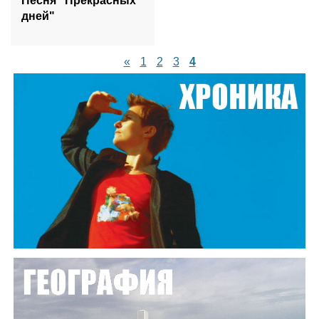
Песня "Прекрасных
дней"
«
1
2
3
4