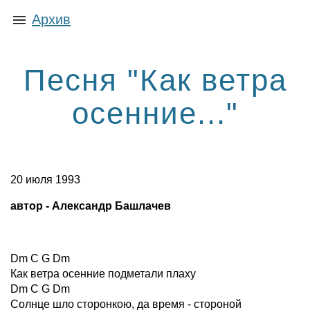
Архив
Песня "Как ветра
осенние..."
20 июля 1993
автор - Александр Башлачев
Dm C G Dm
Как ветра осенние подметали плаху
Dm C G Dm
Солнце шло сторонкою, да время - стороной