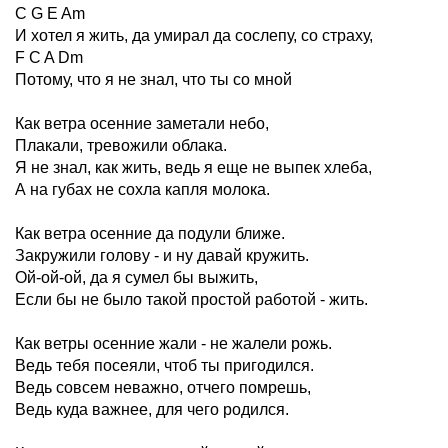
C G E Am
И хотел я жить, да умирал да сослепу, со страху,
F C A Dm
Потому, что я не знал, что ты со мной
Как ветра осенние заметали небо,
Плакали, тревожили облака.
Я не знал, как жить, ведь я еще не выпек хлеба,
А на губах не сохла капля молока.
Как ветра осенние да подули ближе.
Закружили голову - и ну давай кружить.
Ой-oй-oй, да я сумел бы выжить,
Если бы не было такой простой работой - жить.
Как ветры осенние жали - не жалели рожь.
Ведь тебя посеяли, чтоб ты пригодился.
Ведь совсем неважно, отчего помрешь,
Ведь куда важнее, для чего родился.