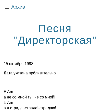
Архив
Песня
"Директорская"
15 октября 1998
Дата указана прблизительно
E Am
а не со мной ты! не со мной!
E Am
а я страда!-страда!-страдаю!