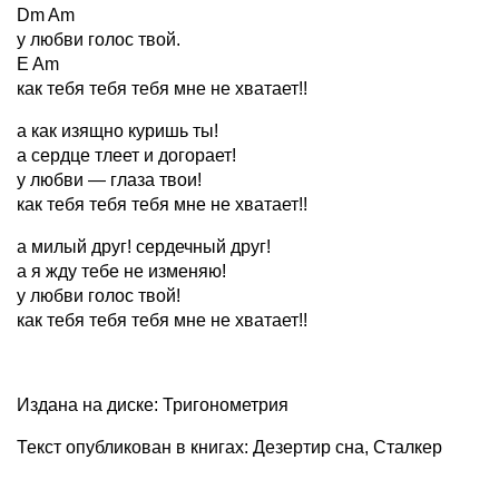
Dm Am
у любви голос твой.
E Am
как тебя тебя тебя мне не хватает!!
а как изящно куришь ты!
а сердце тлеет и догорает!
у любви — глаза твои!
как тебя тебя тебя мне не хватает!!
а милый друг! сердечный друг!
а я жду тебе не изменяю!
у любви голос твой!
как тебя тебя тебя мне не хватает!!
Издана на диске: Тригонометрия
Текст опубликован в книгах: Дезертир сна, Сталкер