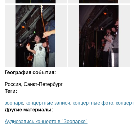
География события:
Россия, Санкт-Петербург
Теги:
зоопарк
,
концертные записи
,
концертные фото
,
концерт
Другие материалы:
Аудиозапись концерта в "Зоопарке"