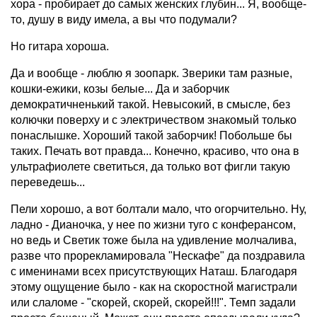
хора - пробирает до самых женских глубин... Я, вообще-
то, душу в виду имела, а вы что подумали?
Но гитара хороша.
Да и вообще - люблю я зоопарк. Зверики там разные,
кошки-ежики, козы белые... Да и заборчик
демократичненький такой. Невысокий, в смысле, без
колючки поверху и с электричеством знакомый только
понаслышке. Хороший такой заборчик! Побольше бы
таких. Печать вот правда... Конечно, красиво, что она в
ультрафиолете светиться, да только вот фигли такую
переведешь...
Пели хорошо, а вот болтали мало, что огорчительно. Ну,
ладно - Дианочка, у нее по жизни туго с конферансом,
но ведь и Светик тоже была на удивление молчалива,
разве что прорекламировала "Нескафе" да поздравила
с именинами всех присутствующих Наташ. Благодаря
этому ощущение было - как на скоростной магистрали
или слаломе - "скорей, скорей, скорей!!!". Темп задали