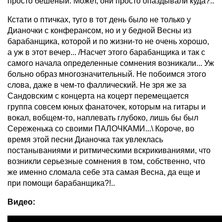
просто бешеный. Может, они просто опаздывали куда?..
Кстати о птичках, туго в тот день было не только у
Дианочки с конферансом, но и у бедной Весны из
барабанщика, которой и по жизни-то не очень хорошо,
а уж в этот вечер... /Насчет этого барабанщика и так с
самого начала определенные сомнения возникали... Уж
больно образ многозначительный. Не побоимся этого
слова, даже в чем-то фаллический. Не зря же за
Сандовским с концерта на коцерт перемещается
группа совсем юных фанаточек, которым на гитары и
вокал, вобщем-то, наплевать глубоко, лишь бы был
Сереженька со своими ПАЛОЧКАМИ...\ Короче, во
время этой песни Дианочка так увлеклась
постанываниями и ритмическими вскрикиваниями, что
возникли серьезные сомнения в том, собственно, что
же именно сломала себе эта самая Весна, да еще и
при помощи барабанщика?!..
Видео: