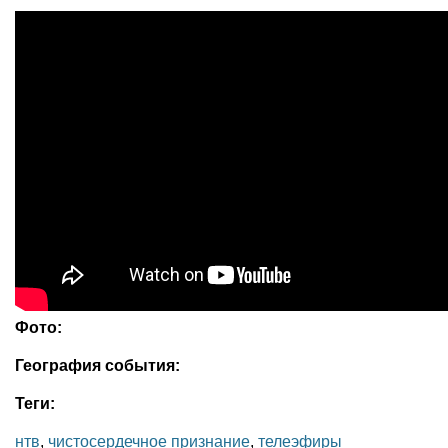
Фото:
География события:
Теги:
нтв
,
чистосердечное признание
,
телеэфиры