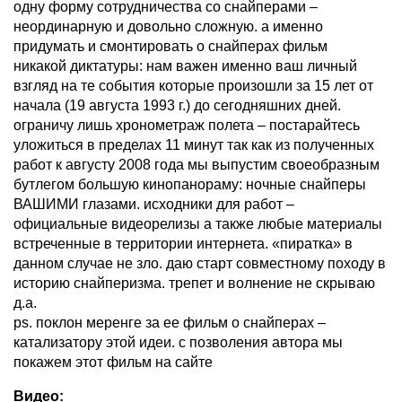
одну форму сотрудничества со снайперами –
неординарную и довольно сложную. а именно
придумать и смонтировать о снайперах фильм
никакой диктатуры: нам важен именно ваш личный
взгляд на те события которые произошли за 15 лет от
начала (19 августа 1993 г.) до сегодняшних дней.
ограничу лишь хронометраж полета – постарайтесь
уложиться в пределах 11 минут так как из полученных
работ к августу 2008 года мы выпустим своеобразным
бутлегом большую кинопанораму: ночные снайперы
ВАШИМИ глазами. исходники для работ –
официальные видеорелизы а также любые материалы
встреченные в территории интернета. «пиратка» в
данном случае не зло. даю старт совместному походу в
историю снайперизма. трепет и волнение не скрываю
д.а.
ps. поклон меренге за ее фильм о снайперах –
катализатору этой идеи. с позволения автора мы
покажем этот фильм на сайте
Видео: