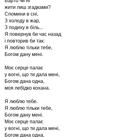
Варто чи ні
жити лиш згадками?
Спомини в сні,
З холоду в жар,
З подиху в біль...
Я повернув би час назад
і повторив би так:
Я люблю тільки тебе,
Богом дану мені.
Моє серце палає
у вогні, що ти дала мені,
Богом дана одна,
моя лебідко кохана.
Я люблю тебе.
Я люблю тільки тебе,
Богом дану мені.
Моє серце палає
у вогні, що ти дала мені,
Богом дана одна,