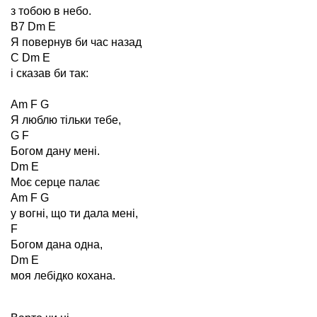
з тобою в небо.
B7 Dm E
Я повернув би час назад
C Dm E
і сказав би так:
Am F G
Я люблю тільки тебе,
G F
Богом дану мені.
Dm E
Моє серце палає
Am F G
у вогні, що ти дала мені,
F
Богом дана одна,
Dm E
моя лебідко кохана.