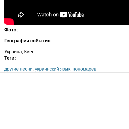
Фото:
География события:
Украина, Киев
Теги:
другие песни
,
украинский язык
,
пономарев