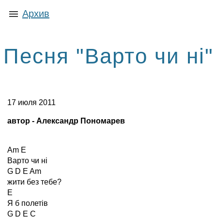
Архив
Песня "Варто чи ні"
17 июля 2011
автор -
Александр
Пономарев
Am E
Варто чи ні
G D E Am
жити без тебе?
E
Я б полетів
G D E C