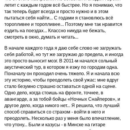
летит с каждым годом всё быст­рее. Но я понимаю, что
так теперь будет всегда и просто нужно и в этом
пытаться себя найти... С годами я становлюсь всё
торопливее и торопливее... Поэтому мне так нравится
ездить на поездах... Классно никуда не бежать,
смотреть в окно, думать и читать...
В начале каждого года я даю себе слово не загружать
себя работой, но тут же загружаю до предела, и иногда
это просто выносит мозг. В 2011-м начался сольный
акустический тур, в котором я езжу по городам одна.
Поначалу он проходил очень тяжело. Я и начала всю
эту историю, чтобы преодолеть свой ужас: мне вдруг
стало безумно страшно оставаться одной на сцене.
Одно дело, когда стоишь на фронте, точнее, в
авангарде, а за тобой бойцы «Ночных Снайперов», и
другое дело, когда никого нет... Я решила, что лучший
способ справиться со страхом - войти в него и
преодолеть. Несколько раз у меня было впечатление,
что утону... Были и казусы - в Минске на гитаре