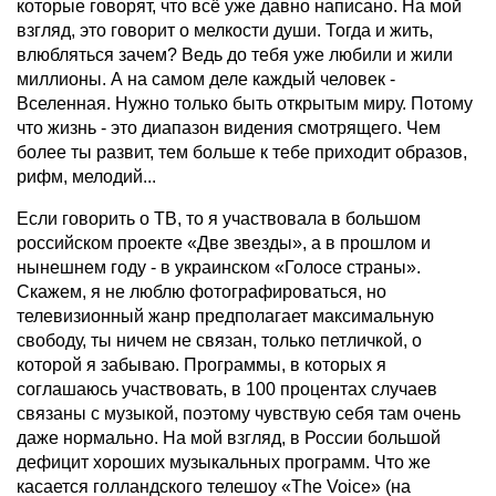
которые говорят, что всё уже давно написано. На мой
взгляд, это говорит о мелкости души. Тогда и жить,
влюбляться зачем? Ведь до тебя уже любили и жили
миллионы. А на самом деле каждый человек -
Вселенная. Нужно только быть открытым миру. Потому
что жизнь - это диапазон видения смотрящего. Чем
более ты развит, тем больше к тебе приходит образов,
рифм, мелодий...
Если говорить о ТВ, то я участвовала в большом
российском проекте «Две звезды», а в прошлом и
нынешнем году - в украинском «Голосе страны».
Скажем, я не люблю фотографироваться, но
телевизионный жанр предполагает максимальную
свободу, ты ничем не связан, только петличкой, о
которой я забываю. Программы, в которых я
соглашаюсь участвовать, в 100 процентах случаев
связаны с музыкой, поэтому чувствую себя там очень
даже нормально. На мой взгляд, в России большой
дефицит хороших музыкальных программ. Что же
касается голландского телешоу «The Voice» (на