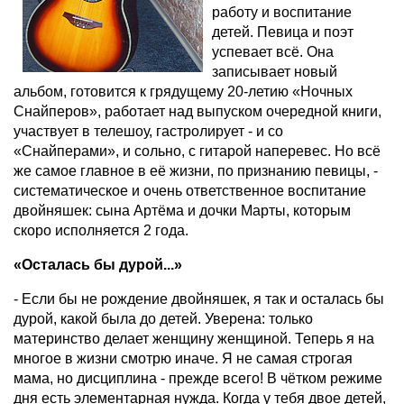
работу и воспитание
детей. Певица и поэт
успевает всё. Она
записывает новый
альбом, готовится к грядущему 20-летию «Ночных
Снайперов», работает над выпуском очередной книги,
участвует в телешоу, гастролирует - и со
«Снайперами», и сольно, с гитарой наперевес. Но всё
же самое главное в её жизни, по признанию певицы, -
систематическое и очень ответственное воспитание
двойняшек: сына Артёма и дочки Марты, которым
скоро исполняется 2 года.
«Осталась бы дурой...»
- Если бы не рождение двойняшек, я так и осталась бы
дурой, какой была до детей. Уверена: только
материнство делает женщину женщиной. Теперь я на
многое в жизни смотрю иначе. Я не самая строгая
мама, но дисциплина - прежде всего! В чётком режиме
дня есть элементарная нужда. Когда у тебя двое детей,