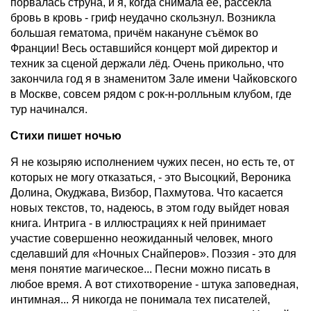
порвалась струна, и я, когда снимала её, рассекла
бровь в кровь - гриф неудачно скольз­нул. Возникла
большая гематома, причём накануне съёмок во
Франции! Весь оставшийся концерт мой директор и
техник за сценой держали лёд. Очень прикольно, что
закончила год я в знаменитом Зале имени Чайковского
в Москве, совсем рядом с рок-н-ролльным клубом, где
тур начинался.
Стихи пишет ночью
Я не козыряю исполнением чужих песен, но есть те, от
которых не могу отказаться, - это Высоцкий, Вероника
Долина, Окуджава, Визбор, Пахмутова. Что касается
новых текстов, то, надеюсь, в этом году выйдет новая
книга. Интрига - в иллюстрациях к ней принимает
участие совершенно неожиданный человек, много
сделавший для «Ночных Снайперов». Поэзия - это для
меня понятие магическое... Песни можно писать в
любое время. А вот стихотворение - штука заповедная,
интимная... Я никогда не понимала тех писателей,