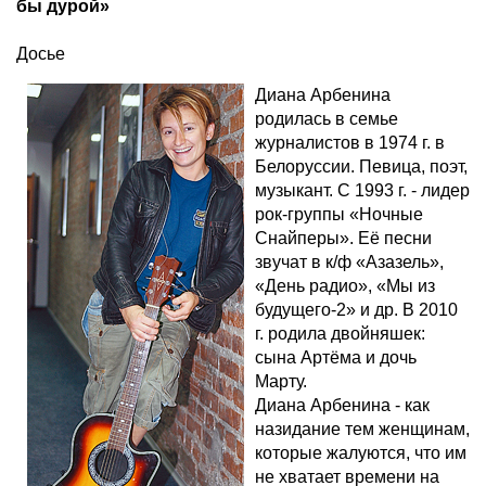
бы дурой»
Досье
Диана Арбенина
родилась в семье
журналистов в 1974 г. в
Белоруссии. Певица, поэт,
музыкант. С 1993 г. - лидер
рок-группы «Ночные
Снайперы». Её песни
звучат в к/ф «Азазель»,
«День радио», «Мы из
будущего-2» и др. В 2010
г. родила двойняшек:
сына Артёма и дочь
Марту.
Диана Арбенина - как
назидание тем женщинам,
которые жалуются, что им
не хватает времени на