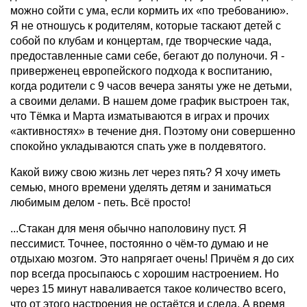
можно сойти с ума, если кормить их «по требованию».
Я не отношусь к родителям, которые таскают детей с
собой по клубам и концертам, где творческие чада,
предоставленные сами себе, бегают до полуночи. Я -
приверженец европейского подхода к воспитанию,
когда родители с 9 часов вечера заняты уже не детьми,
а своими делами. В нашем доме график выстроен так,
что Тёмка и Марта изматываются в играх и прочих
«активностях» в течение дня. Поэтому они совершенно
спокойно укладываются спать уже в полдевятого.
Какой вижу свою жизнь лет через пять? Я хочу иметь
семью, много времени уделять детям и заниматься
любимым делом - петь. Всё просто!
...Стакан для меня обычно наполовину пуст. Я
пессимист. Точнее, постоянно о чём-то думаю и не
отдыхаю мозгом. Это напрягает очень! Причём я до сих
пор всегда просыпаюсь с хорошим настроением. Но
через 15 минут наваливается такое количест­во всего,
что от этого настроения не остаётся и следа. А время