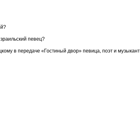
ой?
израильский певец?
кому в передаче «Гостиный двор» певица, поэт и музыкан