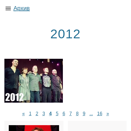
Архив
2012
«
1
2
3
4
5
6
7
8
9
...
16
»