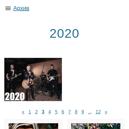
Архив
2020
«
1
2
3
4
5
6
7
8
9
...
12
»